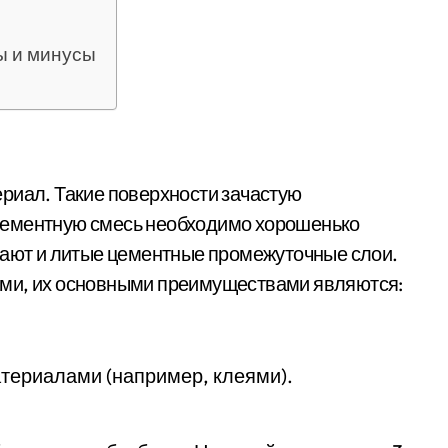
ы и минусы
риал. Такие поверхности зачастую
цементную смесь необходимо хорошенько
дают и литые цементные промежуточные слои.
ами, их основными преимуществами являются:
териалами (например, клеями).