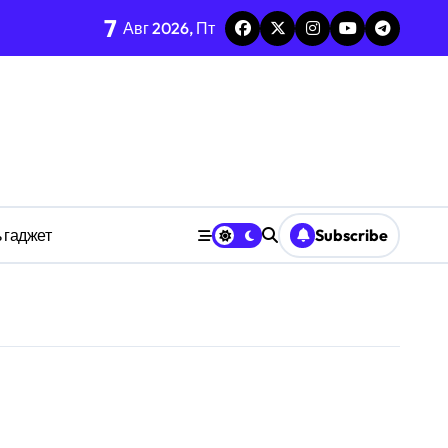
7
Авг 2026, Пт
 Процедуры метода
х микроуровня
необратимости с социальным импульсом
транстве
 гаджет
Subscribe
 динамике
перегрузки
йствии квантового шума
ия