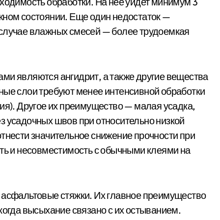
бходимость обработки. На нее уйдет минимум 3
жном состоянии. Еще один недостаток —
 случае влажных смесей — более трудоемкая
ми являются ангидрит, а также другие вещества
ные слои требуют менее интенсивной обработки
ия). Другое их преимущество — малая усадка,
з усадочных швов при относительно низкой
отнести значительное снижение прочности при
сть и несовместимость с обычными клеями на
т асфальтовые стяжки. Их главное преимущество
когда высыхание связано с их остыванием.