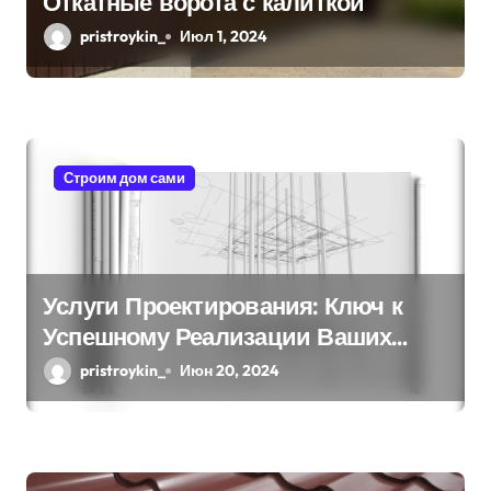
Откатные ворота с калиткой
п
pristroykin_
Июл 1, 2024
и
с
я
Строим дом сами
м
Услуги Проектирования: Ключ к
Успешному Реализации Ваших
Идей
pristroykin_
Июн 20, 2024