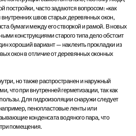
 постройки, часто задаются вопросом: «как
и внутренних швов старых деревянных окон,
иста бумаги между его створкой и рамой. В новых
ными конструкциями старого типа дело обстоит
дин хороший вариант — наклеить прокладки из
вых окон в отличие от деревянных оконных
нутри, но также распространен и наружный
и, что при внутренней герметизации, так как
 пользы. Для гидроизоляции снаружи следует
например, пенопластовые ленты или
ывающие конденсата водяного пара, что
утри помещения.