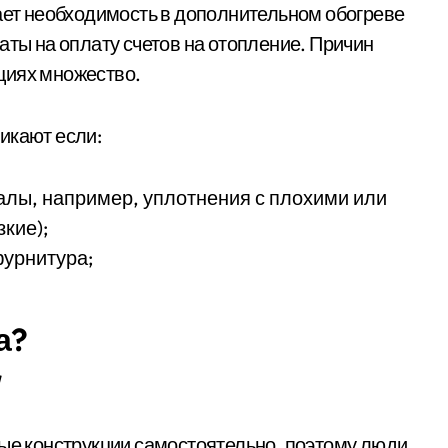
кает необходимость в дополнительном обогреве
аты на оплату счетов на отопление. Причин
циях множество.
икают если:
лы, например, уплотнения с плохими или
кие);
фурнитура;
а?
ные конструкции самостоятельно, поэтому люди,