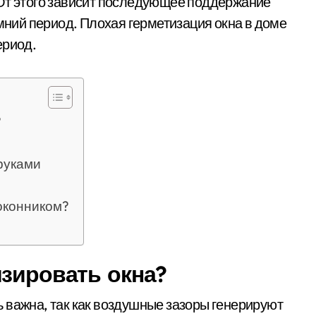
 От этого зависит последующее поддержание
имний период. Плохая герметизация окна в доме
ериод.
?
руками
доконником?
изировать окна?
 важна, так как воздушные зазоры генерируют