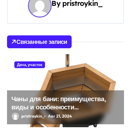
г
By
pristroykin_
а
ц
и
Связанные записи
я
п
Дача, участок
о
з
а
Чаны для бани: преимущества,
виды и особенности
п
использования
pristroykin_
Авг 21, 2024
и