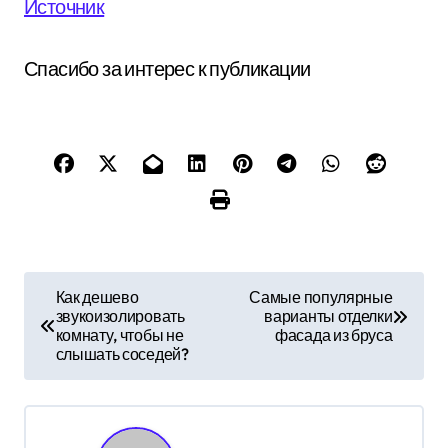
Источник
Спасибо за интерес к публикации
Н
Как дешево
Самые популярные
звукоизолировать
варианты отделки
а
комнату, чтобы не
фасада из бруса
слышать соседей?
в
и