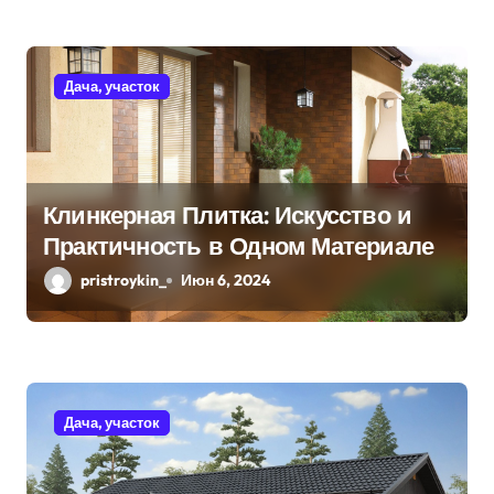
с
я
Дача, участок
м
Клинкерная Плитка: Искусство и
Практичность в Одном Материале
pristroykin_
Июн 6, 2024
Дача, участок