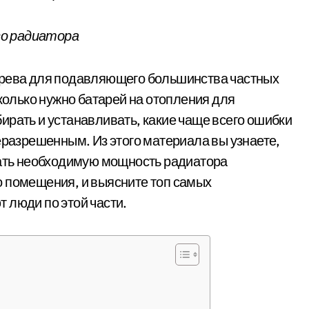
го радиатора
грева для подавляющего большинства частных
сколько нужно батарей на отопления для
ирать и устанавливать, какие чаще всего ошибки
еразрешенным. Из этого материала вы узнаете,
тать необходимую мощность радиатора
о помещения, и выясните топ самых
 люди по этой части.