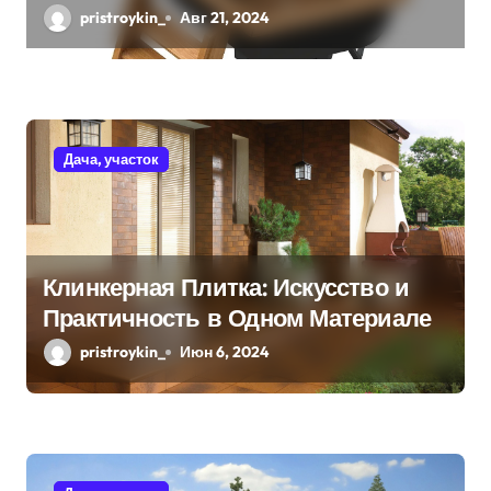
использования
pristroykin_
Авг 21, 2024
и
с
я
Дача, участок
м
Клинкерная Плитка: Искусство и
Практичность в Одном Материале
pristroykin_
Июн 6, 2024