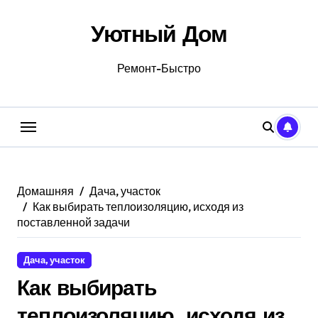
Перейти
к
Уютный Дом
содержанию
Ремонт-Быстро
Домашняя
Дача, участок
Как выбирать теплоизоляцию, исходя из
поставленной задачи
Дача, участок
Как выбирать
теплоизоляцию, исходя из