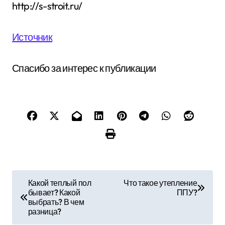
http://s-stroit.ru/
Источник
Спасибо за интерес к публикации
Н
Какой теплый пол
Что такое утепление
бывает? Какой
ППУ?
а
выбрать? В чем
разница?
в