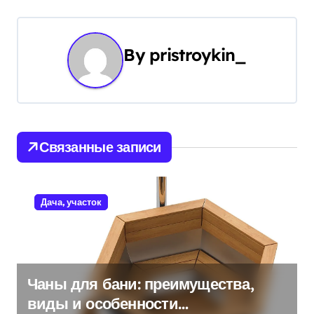
и
г
By
pristroykin_
а
ц
и
Связанные записи
я
п
Дача, участок
о
з
а
Чаны для бани: преимущества,
виды и особенности
п