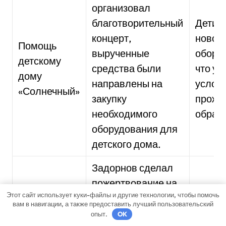
организовал
благотворительный
Дети 
концерт,
новое
Помощь
вырученные
обору
детскому
средства были
что ул
дому
направлены на
услов
«Солнечный»
закупку
прожи
необходимого
образ
оборудования для
детского дома.
Задорнов сделал
пожертвование на
Приют
Этот сайт использует куки-файлы и другие технологии, чтобы помочь
приют для
финан
вам в навигации, а также предоставить лучший пользовательский
Поддержка
бездомных
опыт.
OK
помощ