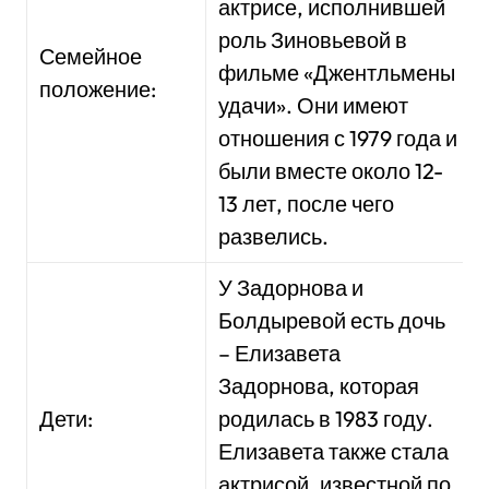
актрисе, исполнившей
роль Зиновьевой в
Семейное
фильме «Джентльмены
положение:
удачи». Они имеют
отношения с 1979 года и
были вместе около 12-
13 лет, после чего
развелись.
У Задорнова и
Болдыревой есть дочь
– Елизавета
Задорнова, которая
Дети:
родилась в 1983 году.
Елизавета также стала
актрисой, известной по