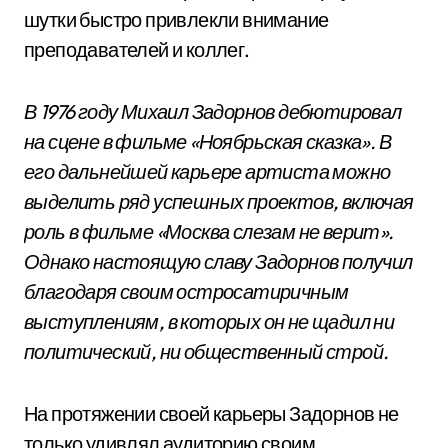
шутки быстро привлекли внимание
преподавателей и коллег.
В 1976 году Михаил Задорнов дебютировал
на сцене в фильме «Ноябрьская сказка». В
его дальнейшей карьере артиста можно
выделить ряд успешных проектов, включая
роль в фильме «Москва слезам не верит».
Однако настоящую славу Задорнов получил
благодаря своим остросатиричным
выступлениям, в которых он не щадил ни
политический, ни общественный строй.
На протяжении своей карьеры Задорнов не
только удивлял аудиторию своим