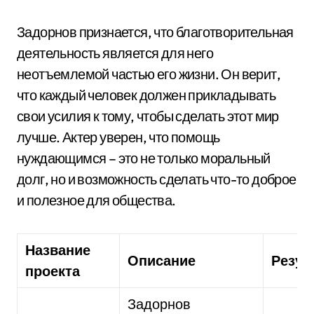
Задорнов признается, что благотворительная
деятельность является для него
неотъемлемой частью его жизни. Он верит,
что каждый человек должен прикладывать
свои усилия к тому, чтобы сделать этот мир
лучше. Актер уверен, что помощь
нуждающимся – это не только моральный
долг, но и возможность сделать что-то доброе
и полезное для общества.
Название
Описание
Резул
проекта
Задорнов