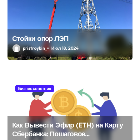
м
Стойки опор ЛЭП
pristroykin_
Июл 18, 2024
Бизнес советник
Как Вывести Эфир (ETH) на Карту
Сбербанка: Пошаговое