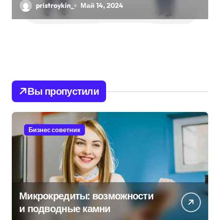
Руководство
pristroykin_
Май 14, 2024
Вы пропустили
Бизнес советник
Микрокредиты: возможности
и подводные камни