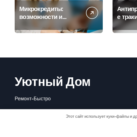
Микрокредиты:
Антип
возможности и
е трак
подводные камни
Преим
Уютный Дом
Ремонт-Быстро
Этот сайт использует куки-файлы и др
Авто