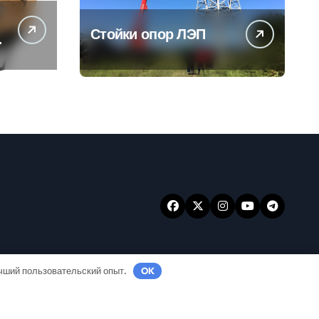
Стойки опор ЛЭП
ы
учший пользовательский опыт.
OK
ansar
.