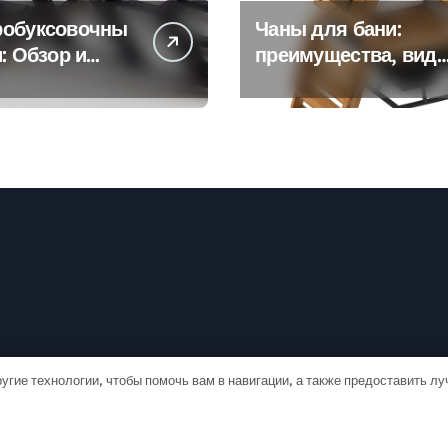
робуксовочны
Чаны для бани:
и: Обзор и
преимущества, вид
ущества
и особенности
использования
угие технологии, чтобы помочь вам в навигации, а также предоставить л
рские права © Все права защищены
|
Newspaperup
от
Theme