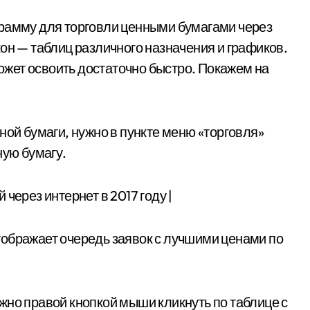
грамму для торговли ценными бумагами через
он — таблиц различного назначения и графиков.
жет освоить достаточно быстро. Покажем на
ной бумаги, нужно в пункте меню «торговля»
ную бумагу.
 отображает очередь заявок с лучшими ценами по
жно правой кнопкой мыши кликнуть по таблице с