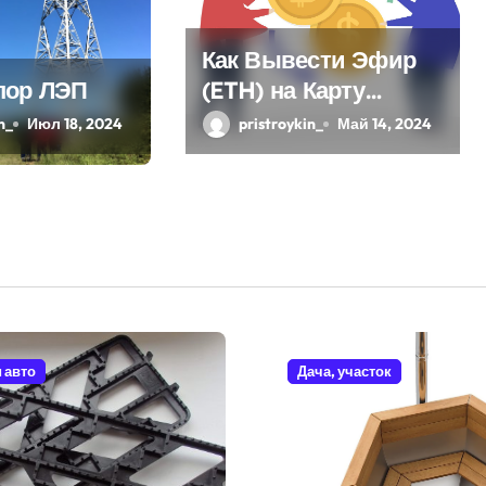
Как Вывести Эфир
пор ЛЭП
(ETH) на Карту
Сбербанка:
n_
Июл 18, 2024
pristroykin_
Май 14, 2024
Пошаговое
Руководство
и авто
Дача, участок