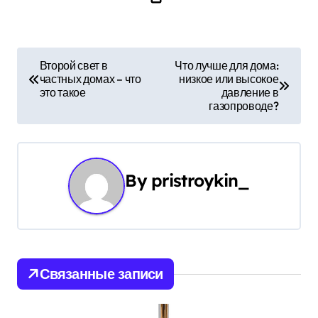
Н
Второй свет в
Что лучше для дома:
частных домах – что
низкое или высокое
а
это такое
давление в
газопроводе?
в
и
г
By
pristroykin_
а
ц
и
Связанные записи
я