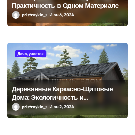
Практичность в Одном Материале
pristroykin_
Июн 6, 2024
Дача, участок
Деревянные Каркасно-Щитовые
Дома: Экологичность и
Практичность
pristroykin_
Июн 2, 2024