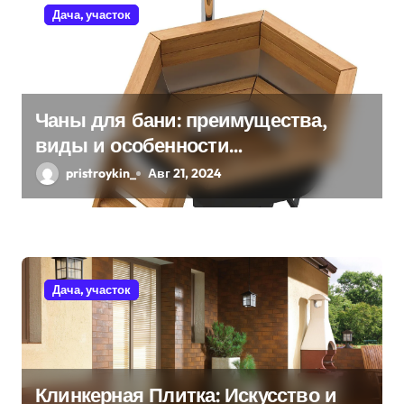
п
Дача, участок
о
з
а
Чаны для бани: преимущества,
виды и особенности
п
использования
pristroykin_
Авг 21, 2024
и
с
я
Дача, участок
м
Клинкерная Плитка: Искусство и