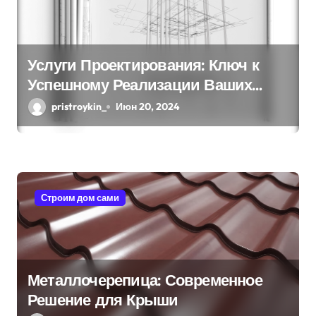
м
Услуги Проектирования: Ключ к
Успешному Реализации Ваших
Идей
pristroykin_
Июн 20, 2024
Строим дом сами
Металлочерепица: Современное
Решение для Крыши