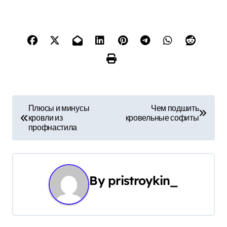
Н
Плюсы и минусы
Чем подшить
кровли из
кровельные софиты
а
профнастила
в
и
By
pristroykin_
г
а