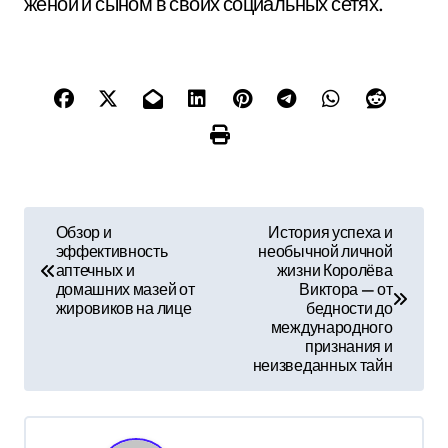
женой и сыном в своих социальных сетях.
Н
Обзор и
История успеха и
эффективность
необычной личной
а
аптечных и
жизни Королёва
домашних мазей от
Виктора — от
в
жировиков на лице
бедности до
международного
и
признания и
неизведанных тайн
г
а