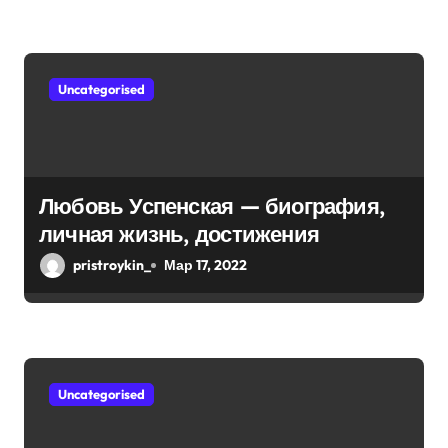
интересные факты из личной
м
жизни!
Uncategorised
Любовь Успенская — биография,
личная жизнь, достижения
pristroykin_
Мар 17, 2022
Uncategorised