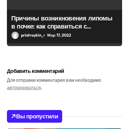
Причины возникновения липомы
в почке: как справиться с
болезнью
pristroykin_
Мар 17, 2022
Добавить комментарий
Для отправки комментария вам необходимо
авторизоваться
.
Вы пропустили