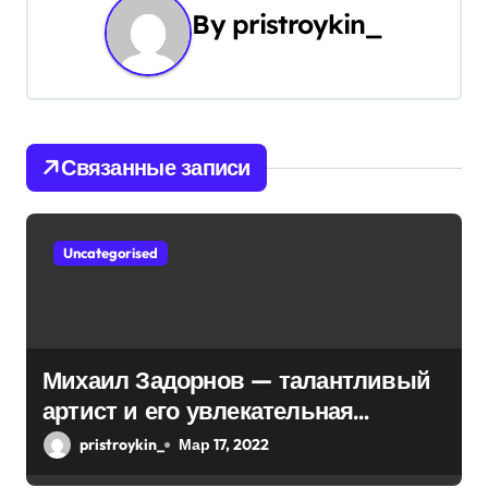
ц
By
pristroykin_
и
я
п
Связанные записи
о
з
Uncategorised
а
п
и
Михаил Задорнов — талантливый
артист и его увлекательная
с
биография — выдающиеся
pristroykin_
Мар 17, 2022
я
достижения, известность и