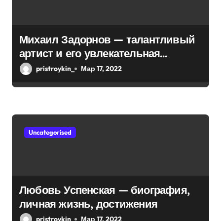
з
а
Михаил Задорнов — талантливый
п
артист и его увлекательная
и
биография — выдающиеся
pristroykin_
Мар 17, 2022
достижения, известность и
с
интересные факты из личной
я
жизни!
м
Uncategorised
Любовь Успенская — биография,
личная жизнь, достижения
pristroykin_
Мар 17, 2022