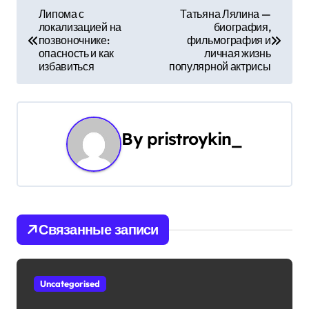
Н
Липома с
Татьяна Лялина —
локализацией на
биография,
а
позвоночнике:
фильмография и
опасность и как
личная жизнь
в
избавиться
популярной актрисы
и
г
By
pristroykin_
а
ц
и
Связанные записи
я
п
Uncategorised
о