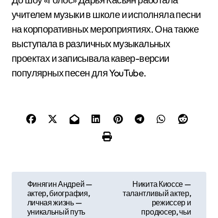
учителем музыки в школе и исполняла песни
на корпоративных мероприятиях. Она также
выступала в различных музыкальных
проектах и записывала кавер-версии
популярных песен для YouTube.
Н
Финягин Андрей —
Никита Киоссе —
актер, биография,
талантливый актер,
а
личная жизнь —
режиссер и
уникальный путь
продюсер, чьи