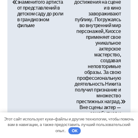
в
знаменитого артиста
достижения на сцене
от представлений в
и в кино
и
детском саду до роли
завораживают
в грандиозном
публику. Погружаясь
г
фильме
во внутренний мир
персонажей, Киоссе
а
применяет свое
уникальное
актерское
ц
мастерство,
создавая
и
неповторимые
образы. За свою
я
профессиональную
деятельность Никита
п
получил признание и
множество
о
престижных наград.
Вне сцены актер —
з
самобытная и
харизматическая
Этот сайт использует куки-файлы и другие технологии, чтобы помочь
личность,
вам в навигации, а также предоставить лучший пользовательский
а
являющаяся
опыт.
OK
источником