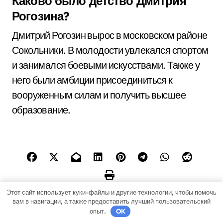
Каково было детство Дмитрия
Рогозина?
Дмитрий Рогозин вырос в московском районе
Сокольники. В молодости увлекался спортом
и занимался боевыми искусствами. Также у
него были амбиции присоединиться к
вооруженным силам и получить высшее
образование.
Этот сайт использует куки-файлы и другие технологии, чтобы помочь
вам в навигации, а также предоставить лучший пользовательский
опыт.
OK
Н