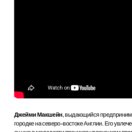
Джейми Макшейн
, выдающийся предпринима
городке на северо-востоке Англии. Его увлеч