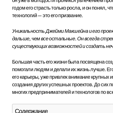
он уже в молодости проникся увлечением пр
годом его страсть только росла, и он понял, 
технологий — это его призвание.
Уникальность Джейми Макшейна и его проект
дальше, чем все остальные. Он всегда стр
существующих возможностей и создать неч
Большая часть его жизни была посвящена соз
помогали людям и делали их жизнь лучше. Ег
его карьеры, уже привлек внимание крупных и
создания других успешных проектов. До сих п
многих предпринимателей и технологов по вс
Содержание