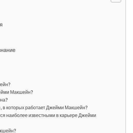
я
знание
шейн?
жейми Макшейн?
йна?
 в которых работает Джейми Макшейн?
тся наиболее известными в карьере Джейми
акшейн?