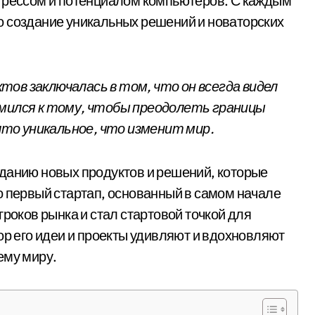
огрессом и потенциалом компьютеров. С каждым
что создание уникальных решений и новаторских
ов заключалась в том, что он всегда видел
емился к тому, чтобы преодолеть границы
то уникальное, что изменит мир.
данию новых продуктов и решений, которые
о первый стартап, основанный в самом начале
гроков рынка и стал стартовой точкой для
ор его идеи и проекты удивляют и вдохновляют
ему миру.