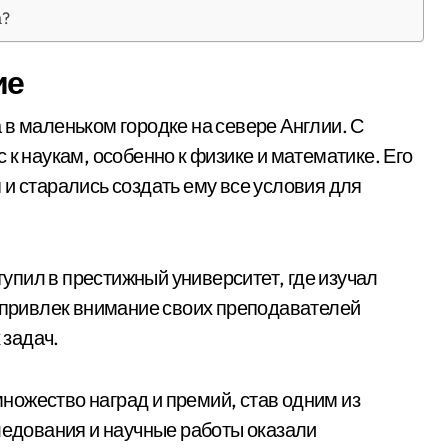
а?
ие
 в маленьком городке на севере Англии. С
 к наукам, особенно к физике и математике. Его
и старались создать ему все условия для
пил в престижный университет, где изучал
н привлек внимание своих преподавателей
 задач.
ожество наград и премий, став одним из
следования и научные работы оказали