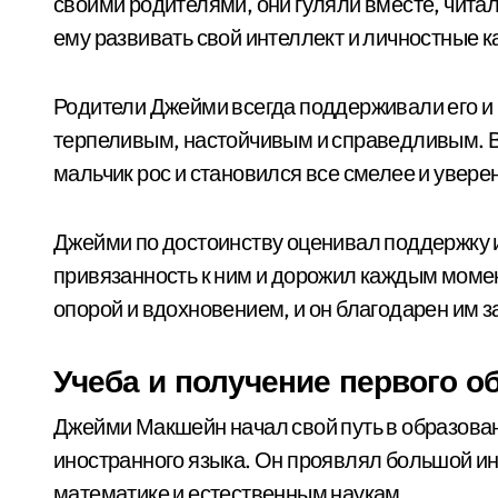
своими родителями, они гуляли вместе, читал
ему развивать свой интеллект и личностные к
Родители Джейми всегда поддерживали его и в
терпеливым, настойчивым и справедливым. В
мальчик рос и становился все смелее и уверен
Джейми по достоинству оценивал поддержку и
привязанность к ним и дорожил каждым момен
опорой и вдохновением, и он благодарен им за
Учеба и получение первого о
Джейми Макшейн начал свой путь в образован
иностранного языка. Он проявлял большой и
математике и естественным наукам.