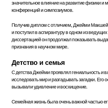
значительное влияние на развитие физики и 
конференций и симпозиумов.
Получив диплом с отличием, Джейми Макшей
и поступил в аспирантуру в одном из ведущих
диссертацией он продолжал показывать выд
признания в научном мире.
Детство и семья
С детства Джейми проявлял гениальность и 
исследовать мир и разгадывать загадки. Его
вызывали удивление и восхищение.
Семейная жизнь была очень важной частью ег