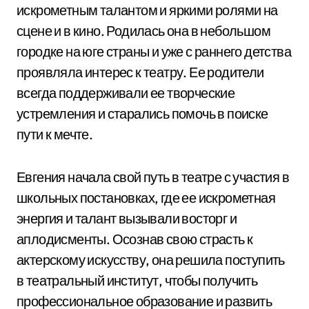
искрометным талантом и яркими ролями на
сцене и в кино. Родилась она в небольшом
городке на юге страны и уже с раннего детства
проявляла интерес к театру. Ее родители
всегда поддерживали ее творческие
устремления и старались помочь в поиске
пути к мечте.
Евгения начала свой путь в театре с участия в
школьных постановках, где ее искрометная
энергия и талант вызывали восторг и
аплодисменты. Осознав свою страсть к
актерскому искусству, она решила поступить
в театральный институт, чтобы получить
профессиональное образование и развить