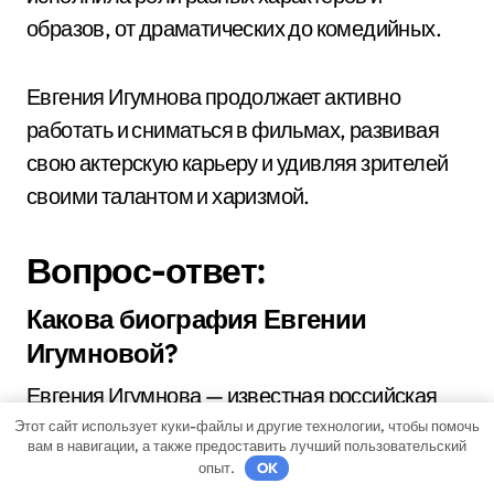
образов, от драматических до комедийных.
Евгения Игумнова продолжает активно
работать и сниматься в фильмах, развивая
свою актерскую карьеру и удивляя зрителей
своими талантом и харизмой.
Вопрос-ответ:
Какова биография Евгении
Игумновой?
Евгения Игумнова — известная российская
актриса, родилась 10 апреля 1982 года в
Этот сайт использует куки-файлы и другие технологии, чтобы помочь
вам в навигации, а также предоставить лучший пользовательский
Москве. Окончила Театральное училище
опыт.
OK