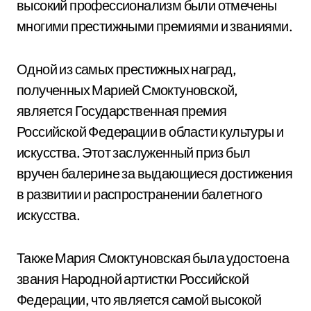
высокий профессионализм были отмечены
многими престижными премиями и званиями.
Одной из самых престижных наград,
полученных Марией Смоктуновской,
является Государственная премия
Российской Федерации в области культуры и
искусства. Этот заслуженный приз был
вручен балерине за выдающиеся достижения
в развитии и распространении балетного
искусства.
Также Мария Смоктуновская была удостоена
звания Народной артистки Российской
Федерации, что является самой высокой