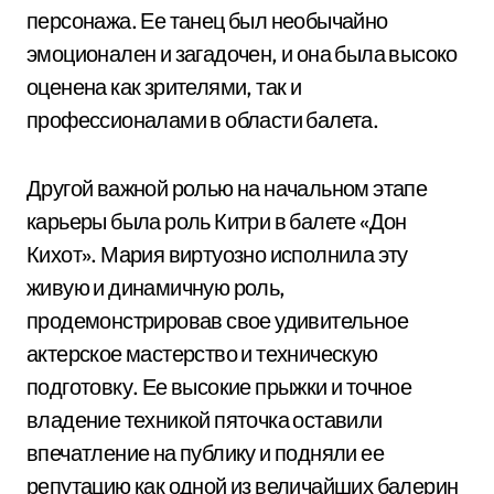
персонажа. Ее танец был необычайно
эмоционален и загадочен, и она была высоко
оценена как зрителями, так и
профессионалами в области балета.
Другой важной ролью на начальном этапе
карьеры была роль Китри в балете «Дон
Кихот». Мария виртуозно исполнила эту
живую и динамичную роль,
продемонстрировав свое удивительное
актерское мастерство и техническую
подготовку. Ее высокие прыжки и точное
владение техникой пяточка оставили
впечатление на публику и подняли ее
репутацию как одной из величайших балерин