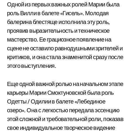
Одной из первых важных ролей Марии была
роль Вилли в балете «Гисель». Молодая
балерина блестяще исполнила эту роль,
проявив выразительность и техническое
мастерство. Ее грациозное появление на
сцене не оставило равнодушными зрителей и
критиков, и она стала знаменитой сразу после
этого выступления.
Еще одной важной ролью на начальном этапе
карьеры Марии Смоктуновской была роль
Одетты / Одилии в балете «Лебединое
озеро». Она с легкостью передала эссенцию
этой сложной и требовательной роли, показав
свое индивидуальное творческое видение