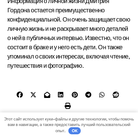
Информация о личной жизни Дмитрия
Гордона остается преимущественно
конфиденциальной. Он очень защищает свою
личную жизнь и не раскрывает много деталей
о ней в публичных интервью. Известно, что он
состоит в браке и у него есть дети. Он также
упоминал о своих интересах, включая чтение,
путешествия и фотографию.
Этот сайт использует куки-файлы и другие технологии, чтобы помочь
вам в навигации, а также предоставить лучший пользовательский
Н
опыт.
OK
Шаман-певец —
Как избежать