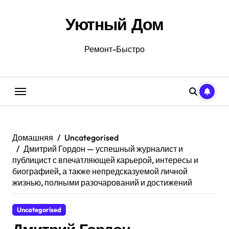
Перейти
к
Уютный Дом
содержанию
Ремонт-Быстро
Домашняя
Uncategorised
Дмитрий Гордон — успешный журналист и
публицист с впечатляющей карьерой, интересы и
биографией, а также непредсказуемой личной
жизнью, полными разочарований и достижений
Uncategorised