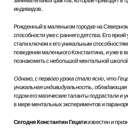
занимательных фактов, которые приводят в т
индивидов.
Рожденный в маленьком городке на Северном
способности уже с раннего детства. Его ярки
стали ключом к его уникальным способностя
поведении маленького Константина, и уже в 
познакомить с небольшой ментальной школой
Однако, с первого урока стало ясно, что Гец
уникальная индивидуальность, обладающа
годом его магические таланты подрастали и у
в мире ментальных экспериментов и парано
Сегодня Константин Гецати
известен и приз