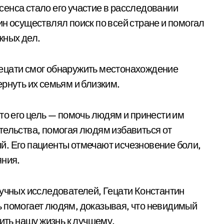
енса стало его участие в расследовании
н осуществлял поиск по всей стране и помогал
жных дел.
ецати смог обнаружить местонахождение
рнуть их семьям и близким.
то его цель — помочь людям и принести им
тельства, помогая людям избавиться от
й. Его пациенты отмечают исчезновение боли,
яния.
аучных исследователей, Гецати Константин
ь помогает людям, доказывая, что невидимый
нить нашу жизнь к лучшему.