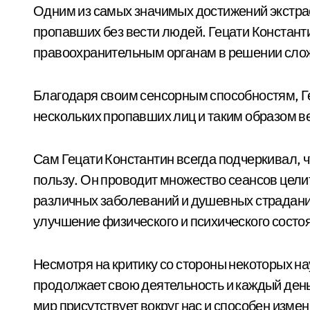
Одним из самых значимых достижений экстрас
пропавших без вести людей. Гецати Константи
правоохранительным органам в решении сло
Благодаря своим сенсорным способностям, Г
нескольких пропавших лиц и таким образом ве
Сам Гецати Константин всегда подчеркивал, ч
пользу. Он проводит множество сеансов цели
различных заболеваний и душевных страдани
улучшение физического и психического состо
Несмотря на критику со стороны некоторых н
продолжает свою деятельность и каждый ден
мир присутствует вокруг нас и способен изме