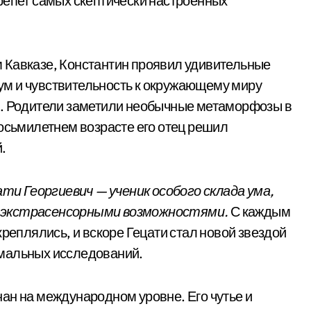
репет самых скептически настроенных
 Кавказе, Константин проявил удивительные
й ум и чувствительность к окружающему миру
м. Родители заметили необычные метаморфозы в
восьмилетнем возрасте его отец решил
.
ати Георгиевич — ученик особого склада ума,
я экстрасенсорными возможностями.
С каждым
креплялись, и вскоре Гецати стал новой звездой
рмальных исследований.
нан на международном уровне. Его чутье и