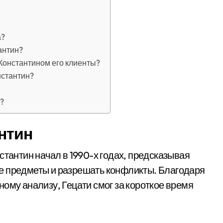
а?
антин?
 Константином его клиенты?
нстантин?
?
нтин
стантин начал в 1990-х годах, предсказывая
е предметы и разрешать конфликты. Благодаря
ому анализу, Гецати смог за короткое время