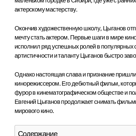
маленьком городке в Сибири, где уже с ранних
актерскому мастерству.
Окончив художественную школу, Цыганов отп
мечту стать актером. Первые шаги в мире кино
исполнил ряд успешных ролей в популярных 
артистичности и таланту Цыганов быстро заво
Однако настоящая слава и признание пришли 
кинорежиссером. Его дебютный фильм, которы
фурор в кинематографическом обществе и пол
Евгений Цыганов продолжает снимать фильмы и
мирового кино.
Содержание