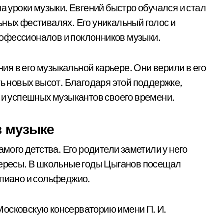
на уроки музыки. Евгений быстро обучался и стал
ьных фестивалях. Его уникальный голос и
офессионалов и поклонников музыки.
я в его музыкальной карьере. Они верили в его
ть новых высот. Благодаря этой поддержке,
х и успешных музыкантов своего времени.
в музыке
амого детства. Его родители заметили у него
тересы. В школьные годы Цыганов посещал
епиано и сольфеджио.
Московскую консерваторию имени П. И.