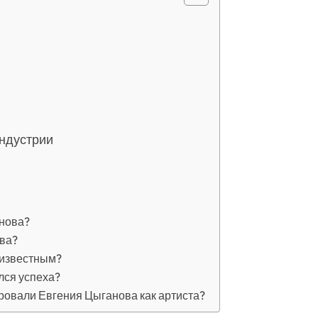
индустрии
анова?
ова?
 известным?
лся успеха?
ровали Евгения Цыганова как артиста?