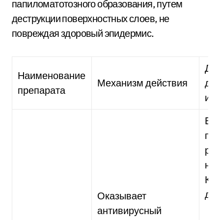
папиломатотозного образования, путем
деструкции поверхностных слоев, не
повреждая здоровый эпидермис.
До
Наименование
Механизм действия
дл
препарата
ис
Вз
при
раз
на 
Кур
дне
Оказывает
антивирусный