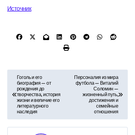
Источник
Н
Гоголь и его
Персоналия из мира
биография — от
футбола — Виталий
а
рождения до
Соломин —
творчества, история
жизненный путь,
в
жизни и величие его
достижения и
литературного
семейные
и
наследия
отношения
г