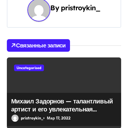
а
By
pristroykin_
ц
и
я
Связанные записи
п
о
Uncategorised
з
а
п
Михаил Задорнов — талантливый
и
артист и его увлекательная
биография — выдающиеся
с
pristroykin_
Мар 17, 2022
достижения, известность и