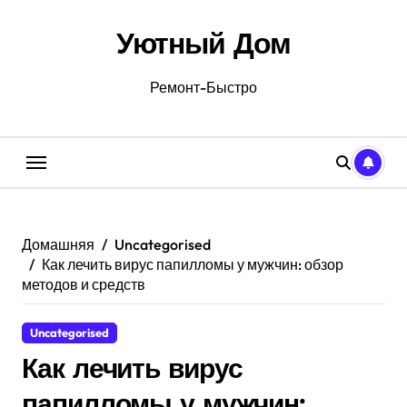
Перейти
к
Уютный Дом
содержанию
Ремонт-Быстро
Домашняя
Uncategorised
Как лечить вирус папилломы у мужчин: обзор
методов и средств
Uncategorised
Как лечить вирус
папилломы у мужчин: