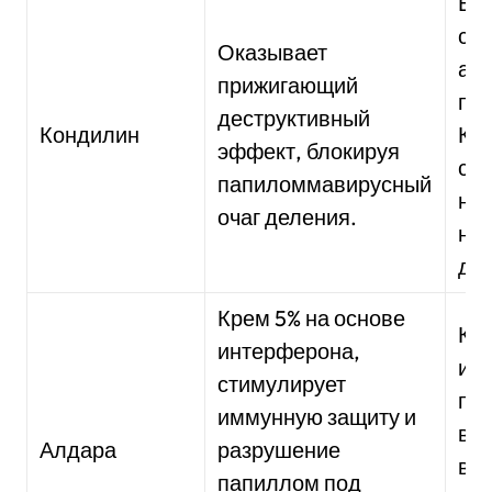
В 1
сод
Оказывает
акт
прижигающий
по
деструктивный
Кондилин
Кур
эффект, блокируя
сос
папиломмавирусный
нан
очаг деления.
на
два
Крем 5% на основе
Кре
интерферона,
им
стимулирует
пр
иммунную защиту и
ве
Алдара
разрушение
в 1
папиллом под