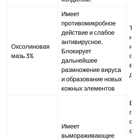
Имеет
противомикробное
То
действие и слабое
нан
антивирусное.
Оксолиновая
не
Блокирует
мазь 3%
об
дальнейшее
в д
размножение вируса
ден
и образование новых
кожных элементов
Вып
ге
сос
Имеет
сп
вымораживающее