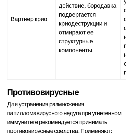
уст
действие, бородавка
отп
подвергается
Вартнер крио
от 
криодеструкции и
одн
отмирают ее
на
структурные
пр
компоненты.
на 
ож
пос
Противовирусные
Для устранения размножения
папилломавирусного недуга при угнетенном
иммунитете рекомендуется принимать
противовирусные средства. Применяют: