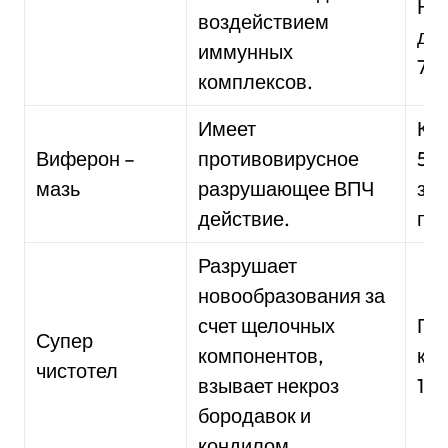
На
воздействием
ден
иммунных
7-1
комплексов.
Имеет
Кур
Виферон –
противовирусное
5 д
мазь
разрушающее ВПЧ
зав
действие.
по
Разрушает
новообразования за
счет щелочных
Пр
Супер
компонентов,
кур
чистотел
взывает некроз
10 
бородавок и
кондилом.