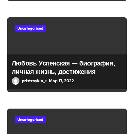
я
интересные факты из личной
м
жизни!
Uncategorised
Любовь Успенская — биография,
личная жизнь, достижения
pristroykin_
Мар 17, 2022
Uncategorised