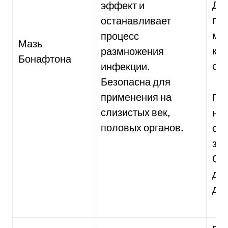
Дет
эффект и
при
останавливает
маз
процесс
Мазь
кур
размножения
Бонафтона
сос
инфекции.
Безопасна для
применения на
При
слизистых век,
нов
половых органов.
сли
зак
0,0
дли
дне