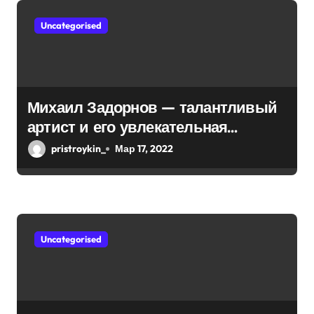
о
Uncategorised
з
а
п
Михаил Задорнов — талантливый
и
артист и его увлекательная
биография — выдающиеся
с
pristroykin_
Мар 17, 2022
достижения, известность и
я
интересные факты из личной
м
жизни!
Uncategorised