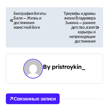
Н
Биография йогиты
Триумфы и драмы
Бали — Жизнь и
жизни Владимира
а
достижения
Зыкина — раннее
известной йоги
детство, взлет
в
карьеры и
непреходящие
и
достижения
г
а
By
pristroykin_
ц
и
я
Связанные записи
п