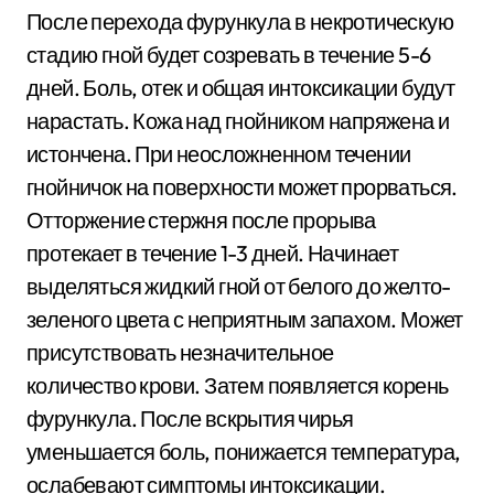
После перехода фурункула в некротическую
стадию гной будет созревать в течение 5-6
дней. Боль, отек и общая интоксикации будут
нарастать. Кожа над гнойником напряжена и
истончена. При неосложненном течении
гнойничок на поверхности может прорваться.
Отторжение стержня после прорыва
протекает в течение 1-3 дней. Начинает
выделяться жидкий гной от белого до желто-
зеленого цвета с неприятным запахом. Может
присутствовать незначительное
количество крови. Затем появляется корень
фурункула. После вскрытия чирья
уменьшается боль, понижается температура,
ослабевают симптомы интоксикации.