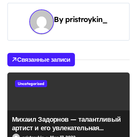
г
By
pristroykin_
а
ц
и
Связанные записи
я
п
Uncategorised
о
з
а
Михаил Задорнов — талантливый
п
артист и его увлекательная
биография — выдающиеся