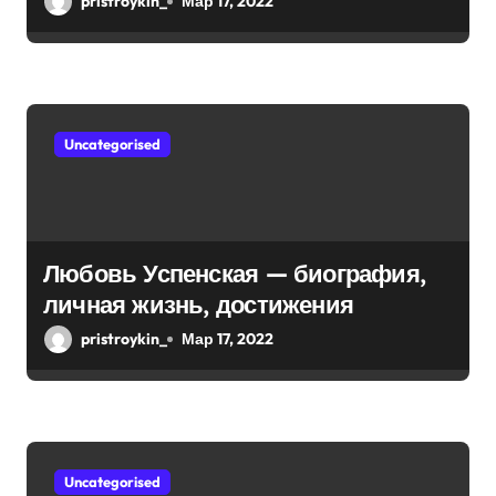
и
pristroykin_
Мар 17, 2022
достижения, известность и
с
интересные факты из личной
я
жизни!
м
Uncategorised
Любовь Успенская — биография,
личная жизнь, достижения
pristroykin_
Мар 17, 2022
Uncategorised