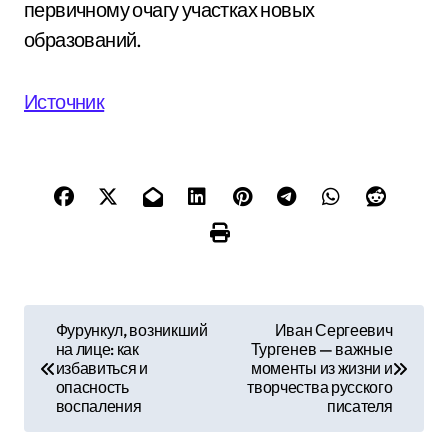
первичному очагу участках новых
образований.
Источник
Н
Фурункул, возникший
Иван Сергеевич
на лице: как
Тургенев — важные
а
избавиться и
моменты из жизни и
опасность
творчества русского
в
воспаления
писателя
и