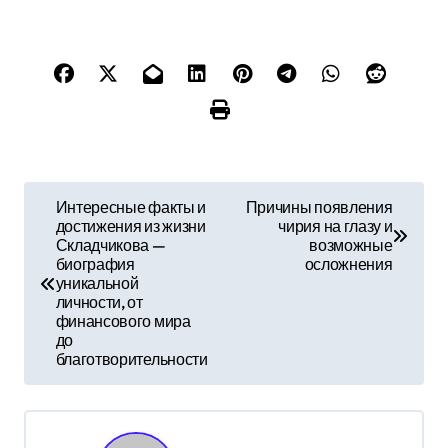
Н
Интересные факты и
Причины появления
достижения из жизни
чирия на глазу и
а
Складчикова —
возможные
биография
осложнения
в
уникальной
личности, от
и
финансового мира
до
г
благотворительности
а
ц