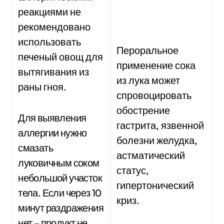
реакциями не
рекомендовано
использовать
Пероральное
печеный овощ для
применение сока
вытягивания из
из лука может
раны гноя.
спровоцировать
обострение
Для выявления
гастрита, язвенной
аллергии нужно
болезни желудка,
смазать
астматический
луковичным соком
статус,
небольшой участок
гипертонический
тела. Если через 10
криз.
минут раздражения
нет – продукт не