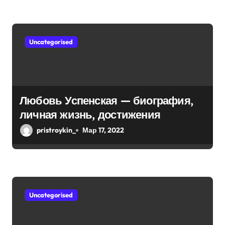
м
интересные факты из личной
жизни!
Uncategorised
Любовь Успенская — биография,
личная жизнь, достижения
pristroykin_
Мар 17, 2022
Uncategorised