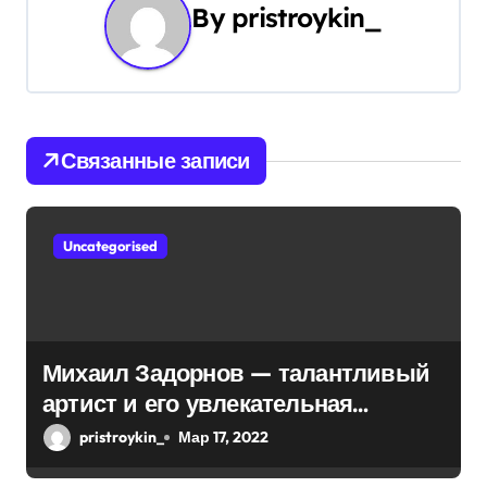
By
pristroykin_
и
я
п
Связанные записи
о
з
Uncategorised
а
п
и
Михаил Задорнов — талантливый
с
артист и его увлекательная
биография — выдающиеся
я
pristroykin_
Мар 17, 2022
достижения, известность и