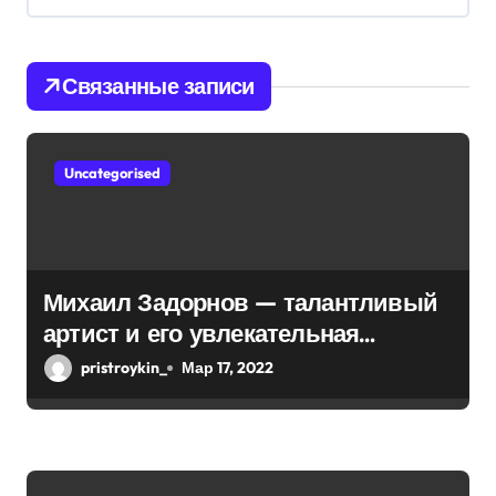
п
о
Связанные записи
з
а
Uncategorised
п
и
с
Михаил Задорнов — талантливый
артист и его увлекательная
я
биография — выдающиеся
pristroykin_
Мар 17, 2022
м
достижения, известность и
интересные факты из личной
жизни!