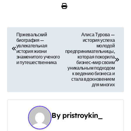
Н
Пржевальский
Алиса Турова —
биография —
история успеха
а
увлекательная
молодой
история жизни
предпринимательницы,
в
знаменитого ученого
которая покорила
и путешественника
бизнес-мир своим
и
уникальным подходом
к ведению бизнеса и
г
стала вдохновением
для многих
а
ц
и
By
pristroykin_
я