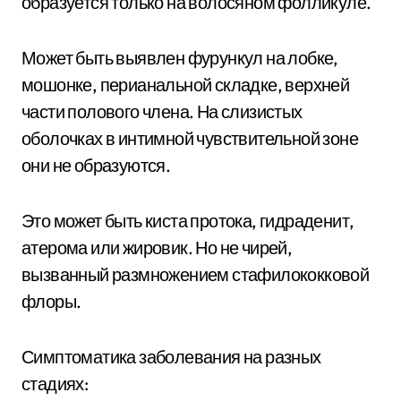
образуется только на волосяном фолликуле.
Может быть выявлен фурункул на лобке,
мошонке, перианальной складке, верхней
части полового члена. На слизистых
оболочках в интимной чувствительной зоне
они не образуются.
Это может быть киста протока, гидраденит,
атерома или жировик. Но не чирей,
вызванный размножением стафилококковой
флоры.
Симптоматика заболевания на разных
стадиях: