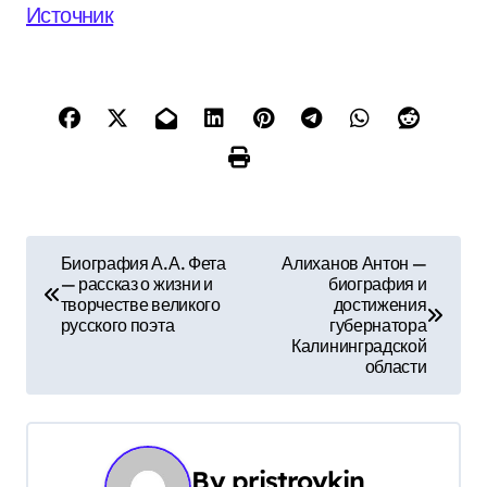
Источник
Н
Биография А.А. Фета
Алиханов Антон —
— рассказ о жизни и
биография и
а
творчестве великого
достижения
русского поэта
губернатора
в
Калининградской
области
и
г
а
By
pristroykin_