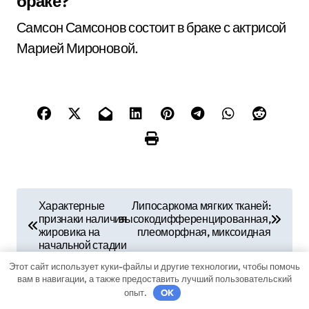
браке?
Самсон Самсонов состоит в браке с актрисой
Марией Мироновой.
Н
Характерные
Липосаркома мягких тканей:
признаки наличия
высокодифференцированная,
а
жировика на
плеоморфная, миксоидная
начальной стадии
в
Этот сайт использует куки-файлы и другие технологии, чтобы помочь
и
вам в навигации, а также предоставить лучший пользовательский
опыт.
OK