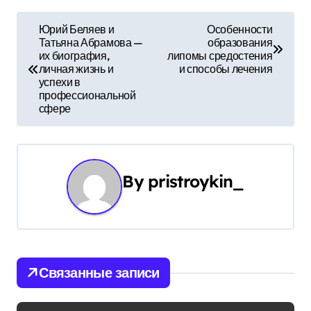
Н
Юрий Беляев и
Особенности
Татьяна Абрамова —
образования
а
их биография,
липомы средостения
личная жизнь и
и способы лечения
в
успехи в
профессиональной
и
сфере
г
а
By
pristroykin_
ц
и
я
Связанные записи
п
о