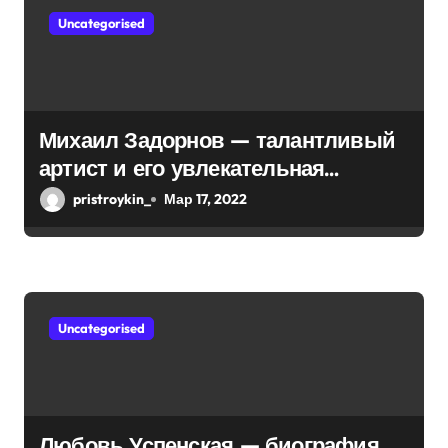
Uncategorised
з
а
п
Михаил Задорнов — талантливый
и
артист и его увлекательная
биография — выдающиеся
с
pristroykin_
Мар 17, 2022
достижения, известность и
я
интересные факты из личной
м
жизни!
Uncategorised
Любовь Успенская — биография,