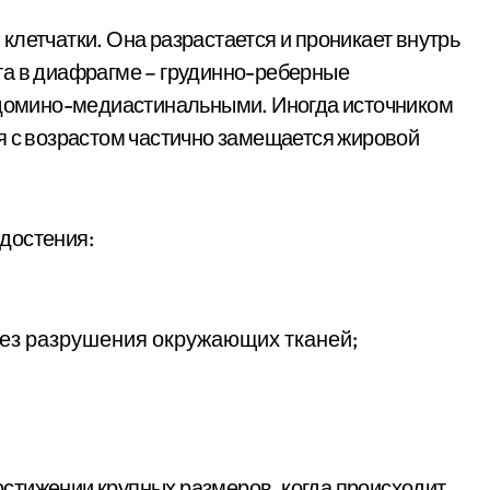
клетчатки. Она разрастается и проникает внутрь
та в диафрагме – грудинно-реберные
абдомино-медиастинальными. Иногда источником
я с возрастом частично замещается жировой
достения:
без разрушения окружающих тканей;
стижении крупных размеров, когда происходит