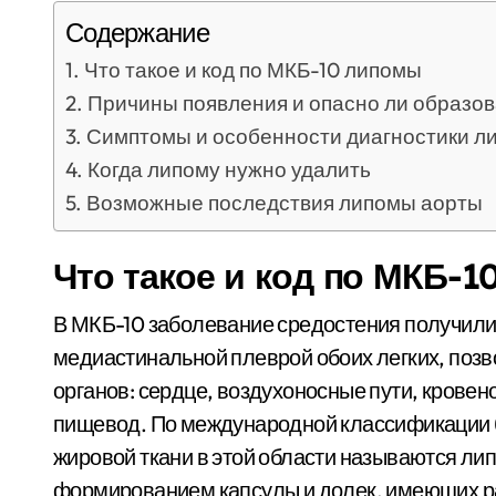
Содержание
Что такое и код по МКБ-10 липомы
Причины появления и опасно ли образо
Симптомы и особенности диагностики л
Когда липому нужно удалить
Возможные последствия липомы аорты
Что такое и код по МКБ-
В МКБ-10 заболевание средостения получили 
медиастинальной плеврой обоих легких, позв
органов: сердце, воздухоносные пути, крове
пищевод. По международной классификации 
жировой ткани в этой области называются л
формированием капсулы и долек, имеющих р