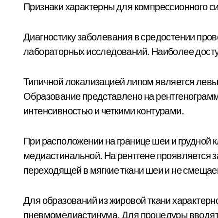
Признаки характерны для компрессионного с
Диагностику заболевания в средостении пров
лабораторных исследований. Наиболее досту
Типичной локализацией липом является левы
Образование представлено на рентгенограмм
интенсивностью и четкими контурами.
При расположении на границе шеи и грудной 
медиастинальной. На рентгене проявляется 
переходящей в мягкие ткани шеи и не смещае
Для образований из жировой ткани характерн
пневмомедиастинума. Для процедуры вводят 