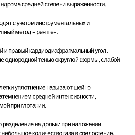
индрома средней степени выраженности.
одят с учетом инструментальных и
пный метод – рентген.
й и правый кардиодиафрагмальный угол.
е однородной тенью округлой формы, слабой
клетки уплотнение называют шейно-
затемнением средней интенсивности,
мой при глотании.
о разделение на дольки при наложении
небольшое количество газа в средостение.