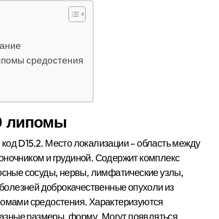
вание
ипомы средостения
10 липомы
код D15.2. Место локализации – область между
оночником и грудиной. Содержит комплекс
носные сосуды, нервы, лимфатические узлы,
болезней доброкачественные опухоли из
ипомами средостения. Характеризуются
азные размеры, форму. Могут появляться