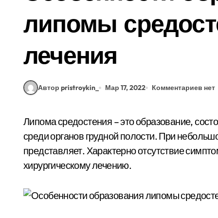
липомы средост
лечения
Автор pristroykin_
Мар 17, 2022
Комментариев нет
Липома средостения – это образование, состоящая из зрелой жировой ткани, расположенная
среди органов грудной полости. При небольш
представляет. Характерно отсутствие симпто
хирургическому лечению.