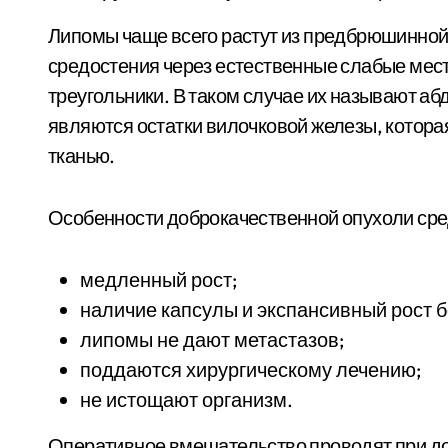
Липомы чаще всего растут из предбрюшинной 
средостения через естественные слабые мес
треугольники. В таком случае их называют 
являются остатки вилочковой железы, котора
тканью.
Особенности доброкачественной опухоли сре
медленный рост;
наличие капсулы и экспансивный рост 
липомы не дают метастазов;
поддаются хирургическому лечению;
не истощают организм.
Оперативное вмешательство проводят при до