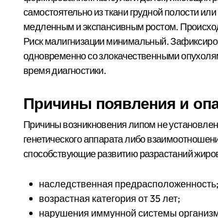
самостоятельно из ткани грудной полости или
медленным и экспансивным ростом. Происход
Риск малигнизации минимальный. Зафиксиро
одновременно со злокачественными опухоля
время диагностики.
Причины появления и опа
Причины возникновения липом не установлен
генетического аппарата либо взаимоотношен
способствующие развитию разрастаний жиров
наследственная предрасположенность
возрастная категория от 35 лет;
нарушения иммунной системы организм