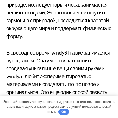
природе, исследует горы и леса, занимается
пеших походами. Это позволяет ей ощутить
гармонию с природой, насладиться красотой
окружающего мира и поддержать физическую
форму.
В свободное время windy31 также занимается
рукоделием. Она умеет вязать и шить,
создавая уникальные вещи своими руками.
windy31 любит экспериментировать с
материалами и создавать что-то новое и
оригинальное. Это еще один способ развить
свою креативность и насладиться процессом
Этот сайт использует куки-файлы и другие технологии, чтобы помочь
вам в навигации, а также предоставить лучший пользовательский
творчества.
опыт.
OK