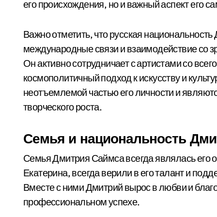
его происхождения, но и важный аспект его 
Важно отметить, что русская национальность
международные связи и взаимодействие со з
Он активно сотрудничает с артистами со всег
космополитичный подход к искусству и культу
неотъемлемой частью его личности и являют
творческого роста.
Семья и национальность Дми
Семья Дмитрия Саймса всегда являлась его о
Екатерина, всегда верили в его талант и подд
Вместе с ними Дмитрий вырос в любви и благоп
профессиональном успехе.