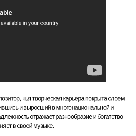
озитор, чья творческая карьера покрыта слоем
дившись и выросший в многонациональной и
адлежность отражает разнообразие и богатство
няет в своей музыке.