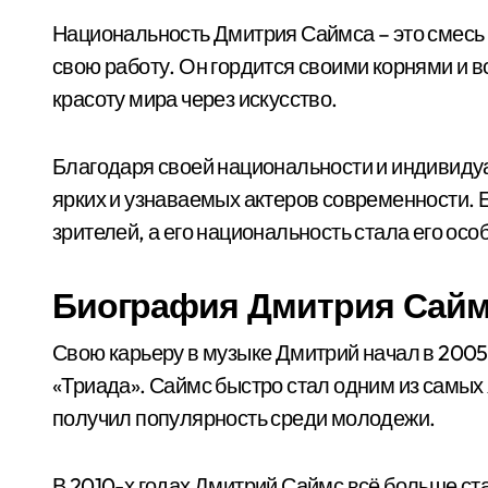
Национальность Дмитрия Саймса – это смесь к
свою работу. Он гордится своими корнями и в
красоту мира через искусство.
Благодаря своей национальности и индивиду
ярких и узнаваемых актеров современности. 
зрителей, а его национальность стала его осо
Биография Дмитрия Сайм
Свою карьеру в музыке Дмитрий начал в 2005 
«Триада». Саймс быстро стал одним из самых 
получил популярность среди молодежи.
В 2010-х годах Дмитрий Саймс всё больше с