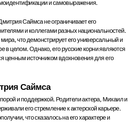
самоидентификации и самовыражения.
 Дмитрия Саймса не ограничивает его
рителями и коллегами разных национальностей.
о мира, что демонстрирует его универсальный и
ре в целом. Однако, его русские корни являются
ся ценным источником вдохновения для его
трия Саймса
порой и поддержкой. Родители актера, Михаил и
ерживали его стремление к актерской карьере.
олучии, что сказалось на его характере и