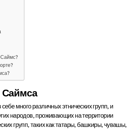
а
 Саймс?
порте?
мса?
 Саймса
 себе много различных этнических групп, и
угих народов, проживающих на территории
ских групп, таких как татары, башкиры, чувашы,