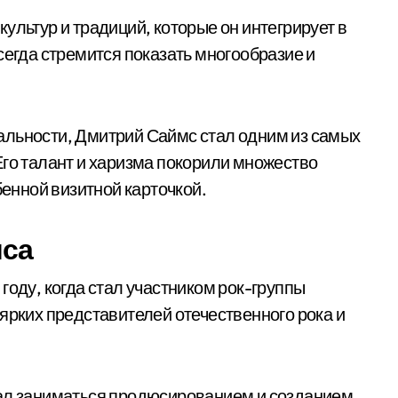
ультур и традиций, которые он интегрирует в
сегда стремится показать многообразие и
альности, Дмитрий Саймс стал одним из самых
Его талант и харизма покорили множество
бенной визитной карточкой.
са
году, когда стал участником рок-группы
ярких представителей отечественного рока и
тал заниматься продюсированием и созданием