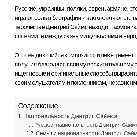
Русские, украинцы, поляки, евреи, армяне, э
играют роль в биографии и вдохновляют его 
творчестве Дмитрий Саймс находит гармонию
словами, и между разными культурами и нар
Этот выдающийся композитор и певец имеет г
получил благодаря своему восхитительному 
ищет новые и оригинальные способы выразить
своим слушателям и поклонникам, независимо
Содержание
Национальность Дмитрия Саймса
Русская национальность Дмитрия Сайм
Семья и национальность Дмитрия Сай