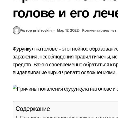
голове и его леч
Автор pristroykin_
Мар 17, 2022
Комментариев нет
Фурункул на голове – это гнойное образование, появившееся вследствие инфекционного
заражения, несоблюдения правил гигиены, и
средств. Важно своевременно обратиться к в
выдавливание чирья чревато осложнениями.
Содержание
Причины появления фурункулов на голове