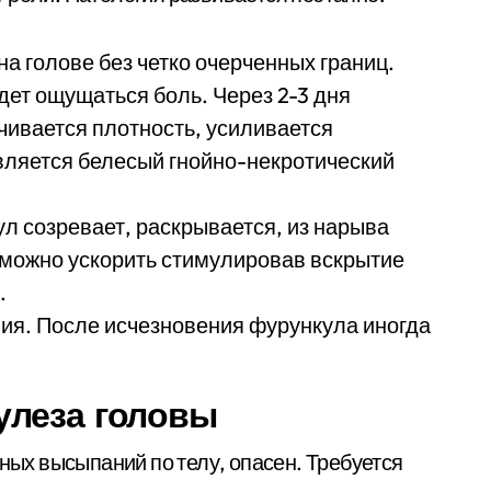
а голове без четко очерченных границ.
дет ощущаться боль. Через 2-3 дня
чивается плотность, усиливается
вляется белесый гнойно-некротический
л созревает, раскрывается, из нарыва
 можно ускорить стимулировав вскрытие
.
ния. После исчезновения фурункула иногда
улеза головы
чных высыпаний по телу, опасен. Требуется