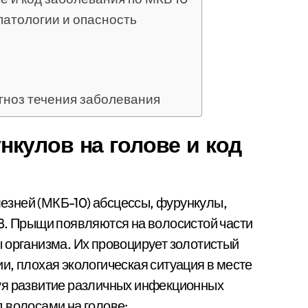
патологии и опасность
гноз течения заболевания
кулов на голове и код
зней (МКБ-10) абсцессы, фурункулы,
8. Прыщи появляются на волосистой части
 организма. Их провоцирует золотистый
и, плохая экологическая ситуация в месте
уя развитие различных инфекционных
 волосами на голове: