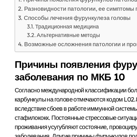
Разновидности патологии, ее симптомы 
Способы лечения фурункулеза головы
Традиционная медицина
Альтернативные методы
Возможные осложнения патологии и про
Причины появления фурун
заболевания по МКБ 10
Согласно международной классификации боле
карбункулы на голове отмечаются кодом L02.
вследствие сбоев в работе иммунной системы
стафилококк. Постоянные стрессовые ситуаци
проживания усугубляют состояние, провоцир
заболевания. Другие причины фурункулов под