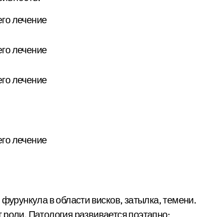
 фурункула в области висков, затылка, темени.
 роли. Патология развивается поэтапно: