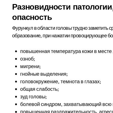
Разновидности патологии
опасность
Фурункул в области головы трудно заметить 
образование, при нажатии провоцирующее б
повышенная температура кожи в месте
озноб;
мигрени;
гнойные выделения;
головокружение, темнота в глазах;
общая слабость;
зуд головы;
болевой синдром, захватывающий всю 
повышенная раздражительность, агрес