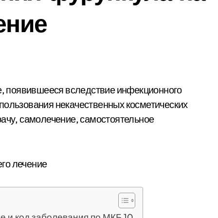
ение
спользования некачественных косметических
рачу, самолечение, самостоятельное
 и код заболевания по МКБ 10