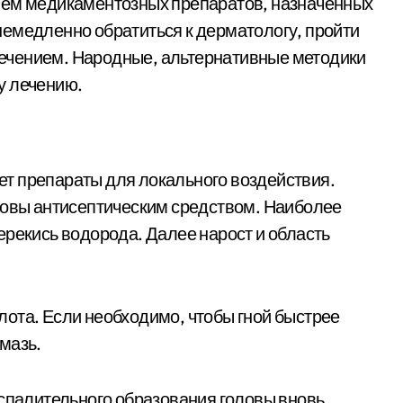
ием медикаментозных препаратов, назначенных
емедленно обратиться к дерматологу, пройти
ечением. Народные, альтернативные методики
у лечению.
т препараты для локального воздействия.
ловы антисептическим средством. Наиболее
ерекись водорода. Далее нарост и область
ота. Если необходимо, чтобы гной быстрее
мазь.
оспалительного образования головы вновь