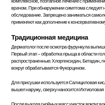
комплексное, поэтапное лечение с применен
врачом. При обнаружении симптома следует н
обследование. Запрещено заниматься самол
применяют как дополнение к консервативном
Традиционная медицина
Дерматолог после осмотра фурункула выпише
Первый этап – обработка прыща в области го
распространенные: Хлоргексидин, Бетадин, п
вокруг обрабатывается Фукорцином.
Для присушки используется Салициловая кисл
вышел наружу, сверху наносится Ихтиоловая 
После выхода гнойных масс участок вокруг в