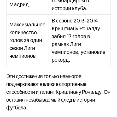
бомбардиром в
Мадрид
истории клуба.
В сезоне 2013-2014
Максимальное
Криштиану Роналду
количество
забил 17 голов в
голов за один
рамках Лиги
сезон Лиги
чемпионов, установив
чемпионов
рекорд.
Эти достижения только немногое
подчеркивают великие спортивные
способности и талант Криштиану Роналду. Он
оставил незабываемый след в истории
футбола.