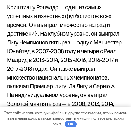
Криштиану Роналдо — один из самых
успешных и известных футболистов всех
времен. Он выиграл множество наград и
достижений. На клубном уровне, он выиграл
Лигу Чемпионов пять раз — одну с Манчестер
Юнайтед в 2007-2008 году и четыре с Реал
Мадрид в 2013-2014, 2015-2016, 2016-2017 и
2017-2018 годах. Он также выиграл
множество национальных чемпионатов,
включая Премьер-лигу, Ла Лигу и Серию A.
На индивидуальном уровне, он выиграл
Золотой мяч пять раз — в 2008, 2013, 2014,
2016 и 2017 годах. Он также имеет множество
Этот сайт использует куки-файлы и другие технологии, чтобы помочь
вам в навигации, а также предоставить лучший пользовательский
других наград и рекордов в своем активе.
опыт.
OK